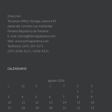
Dirección:
Tocumen Office Storage, Galera #19
salida del corredor sur, mañanitas
Panamá Republica de Panamá
E-mail: tomsa@tomsapanama.com
Web: www.tomsapanama.com
Teléfonos: (507) 207-3571
(507) 6706-8112 / 6268-8325
CALENDARIO
agosto 2026
L
M
X
J
V
S
D
1
2
3
4
5
6
7
8
9
10
11
12
13
14
15
16
17
18
19
20
21
22
23