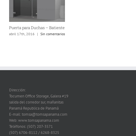
Puerta para Duchas – Batiente
abril 17th, 2016
|
Sin comentarios
Dirección:
Tocumen Office Storage, Galera #19
salida del corredor sur, mañanitas
Panamá Republica de Panamá
E-mail: tomsa@tomsapanama.com
Web: www.tomsapanama.com
Teléfonos: (507) 207-3571
(507) 6706-8112 / 6268-8325