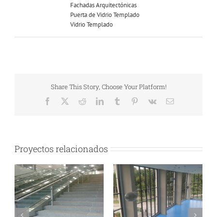
Fachadas Arquitectónicas
Puerta de Vidrio Templado
Vidrio Templado
Share This Story, Choose Your Platform!
Facebook
X
Reddit
LinkedIn
Tumblr
Pinterest
Vk
Correo
electrónico
Proyectos relacionados